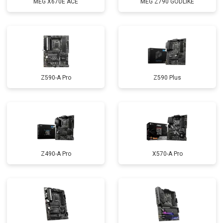
MEG X670E ACE
MEG Z790 GODLIKE
Z590-A Pro
Z590 Plus
Z490-A Pro
X570-A Pro