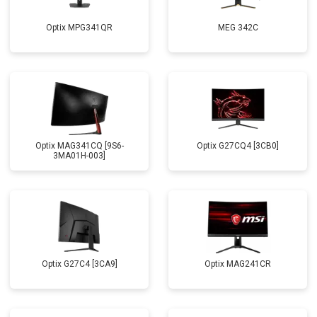
Optix MPG341QR
MEG 342C
Optix MAG341CQ [9S6-
Optix G27CQ4 [3CB0]
3MA01H-003]
Optix G27C4 [3CA9]
Optix MAG241CR